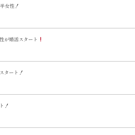
前半女性！
女性が婚活スタート
活スタート！
ート！