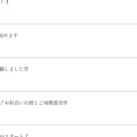
ート
活始めます
稿しました♡
様！お似合いの彼とご成婚退会♡
性がスタート！