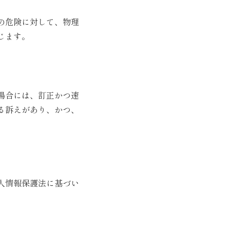
の危険に対して、物理
じます。
場合には、訂正かつ速
る訴えがあり、かつ、
人情報保護法に基づい
。