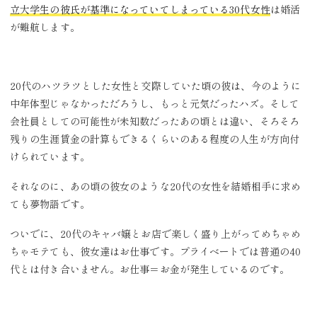
立大学生の彼氏が基準になっていてしまっている30代女性
は婚活
が難航します。
20代のハツラツとした女性と交際していた頃の彼は、今のように
中年体型じゃなかっただろうし、もっと元気だったハズ。そして
会社員としての可能性が未知数だったあの頃とは違い、そろそろ
残りの生涯賃金の計算もできるくらいのある程度の人生が方向付
けられています。
それなのに、あの頃の彼女のような20代の女性を結婚相手に求め
ても夢物語です。
ついでに、20代のキャバ嬢とお店で楽しく盛り上がってめちゃめ
ちゃモテても、彼女達はお仕事です。プライベートでは普通の40
代とは付き合いません。お仕事＝お金が発生しているのです。