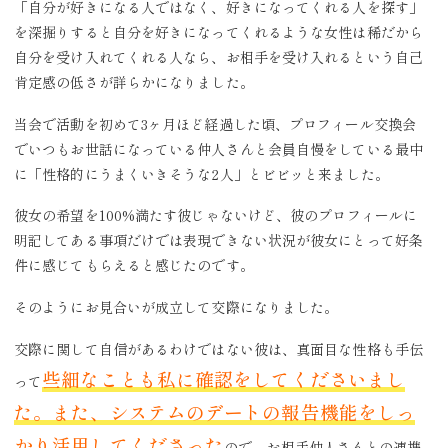
「自分が好きになる人ではなく、好きになってくれる人を探す」
を深掘りすると自分を好きになってくれるような女性は稀だから
自分を受け入れてくれる人なら、お相手を受け入れるという自己
肯定感の低さが詳らかになりました。
当会で活動を初めて3ヶ月ほど経過した頃、プロフィール交換会
でいつもお世話になっている仲人さんと会員自慢をしている最中
に「性格的にうまくいきそうな2人」とビビッと来ました。
彼女の希望を100%満たす彼じゃないけど、彼のプロフィールに
明記してある事項だけでは表現できない状況が彼女にとって好条
件に感じてもらえると感じたのです。
そのようにお見合いが成立して交際になりました。
交際に関して自信があるわけではない彼は、真面目な性格も手伝
些細なことも私に確認をしてくださいまし
って
た。また、システムのデートの報告機能をしっ
かり活用してくださった
ので、お相手仲人さんとの連携