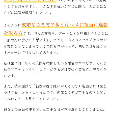
もとても取りやすく、小さなすれ違いが生じた際も、大ごとにな
らずに誤解が解消されました。
成婚なさる方の多くはマメに担当に連絡
このように
を取る方
です。他人の交際や、デートなどを見聞きすることは
一般の方は少ないと思います。だから、ついついオリジナルのや
り方になってしまっている事にも気が付かず、同じ失敗を繰り返
すパターンで往々にしてあります。
私は常に何十組もの交際を把握している婚活のプロです。そんな
私の伴走をうまく利用してくださる方は幸せな笑顔でご卒業なさ
います。
また、彼が面談で「彼女が好き嫌いがあるのでお店選びには気を
つけてる」とおっしゃったので、何気なく何が苦手なの？と聞い
てみたらメモを見せてくれました。
彼女との会話の中で聞いた苦手な食べ物が羅列してありました。