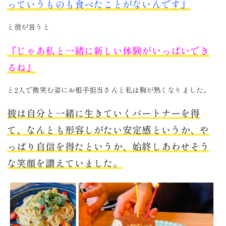
っていうものも食べたことがないんです』
と彼が言うと
『じゃあ私と一緒に新しい体験がいっぱいでき
るね』
と2人で微笑む姿にお相手担当さんと私は胸が熱くなりました。
彼は自分と一緒に生きていくパートナーを得
て、なんとも形容しがたい安定感というか、や
っぱり自信を得たというか、始終しあわせそう
な笑顔を讃えていました。