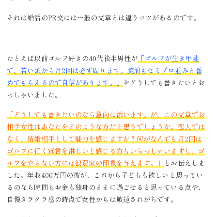
それは婚活のPR文には一般の文章とは違うコツがあるのです。
たとえば以前ゴルフ好きの40代後半男性が
「ゴルフが生き甲斐
で、若い頃から月2回は必ず周ります。腕前もセミプロ並みと誉
めてもらえるので自信があります。」
をどうしても書きたいとお
っしゃいました。
「どうしても書きたいのなら意向に添います。が、この文章でお
相手女性はあなたをどのような方だと思うでしょうか。恋人では
なく、結婚相手として魅力を感じますか？何がなんでも月2回は
ゴルフに行く宣言を淋しいと感じる方もいらっしゃいますし、ゴ
ルフをやらない方には浪費家の印象を与えます。」
とお伝えしま
した。年収400万円の彼が、これから子どもも欲しいと思ってい
るのなら時間もお金も独身のままに過ごせると思っている点や、
自慢タラタラ感の時点で女性からは敬遠されがちです。