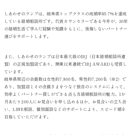
しあわせのランプは、岐阜県トップクラスの成婚率85.7%を達成
している結婚相談所です。代表カウンセラーである今井が、30年
の結婚生活で学んだ経験や知識をもとに、後悔しないパートナー
選びをサポートします。
また、しあわせのランプは日本最大級のIBJ（日本結婚相談所連
盟）の正規加盟店であり、開業以来連続でIBJ AWARDも受賞し
ています。
岐阜県周辺の会員数は女性約7,800名、男性約7,200名（※2）で
あり、加盟店とその会員さまをつなぐ独自のシステムによって、
効率よくパートナー探しができる点も当結婚相談所の魅力。1か
月あたり200人にお見合いを申し込めるほか、お見合いの立ち会
い、LINE相談、個別面談などのサポートにより、スピード婚を
目指していただけます。