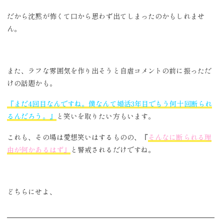
だから沈黙が怖くて口から思わず出てしまったのかもしれませ
ん。
また、ラフな雰囲気を作り出そうと自虐コメントの前に振っただ
けの話題かも。
『まだ4回目なんですね。僕なんて婚活3年目でもう何十回断られ
るんだろう。』
と笑いを取りたい方もいます。
これも、その場は愛想笑いはするものの、『
そんなに断られる理
由が何かあるはず』
と警戒されるだけですね。
どちらにせよ、