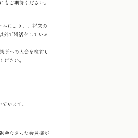
にもご期待ください。
テムにより、、将来の
店以外で婚活をしている
談所への入会を検討し
ください。
いています。
退会なさった会員様が