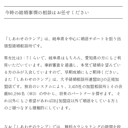
今時の結婚事情の相談はお任せください
「しあわせのランプ」は、
岐阜県を中心に婚活サポートを担う出
張型結婚相談所です。
男女比は3：7くらいで、岐阜県はもちろん、
愛知県の方にもご利
用いただいています。事前審査を通過し、
本気で結婚を望んでい
る方のみが入会していますので、
早期成婚にもご期待ください。
また「しあわせのランプ」は、
大手結婚相談所連盟IBJの正規加
盟店です。
独自のシステムにより、3,
415社の加盟相談所とその会
員80,296名（※3）
の中から、将来のパートナーを探せます。 そ
れ以外にもご希望があればIBJ加盟店以外で婚活をしている方
と
のご縁つなぎも積極的にしています。
なお「しあわせのランプ」では、
無料カウンセリングの時間を設