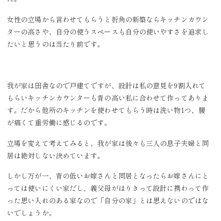
女性の立場から言わせてもらうと折角の新築ならキッチンカウン
ターの高さや、自分の使うスペースも自分の使いやすさを追求し
たいと思うのは当たり前です。
我が家は田舎なので戸建てですが、設計は私の意見を9割入れて
もらいキッチンカウンターも背の高い私に合わせて作ってありま
す。だから他所のキッチンを使わせてもらう時は洗い物1つ、腰
が痛くて重労働に感じるのです。
立場を変えて考えてみると、我が家は後々も三人の息子夫婦と同
居は絶対しない決めています。
しかし万が一、背の低いお嫁さんと同居となったらお嫁さんにと
っては使いにくい家だし、義父母がはりきって設計に携わって作
った思い入れのある家なので「自分の家」とは思えないのではな
いでしょうか。