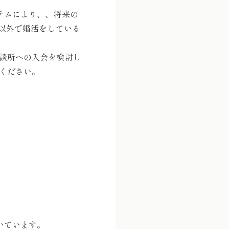
テムにより、、将来の
店以外で婚活をしている
談所への入会を検討し
ください。
いています。