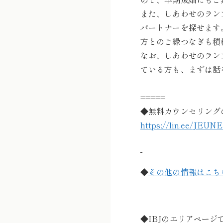
また、しあわせのラン
パートナーを探せます
方とのご縁つなぎも積
なお、しあわせのラン
ている方も、まずは話
=====
◆無料カウンセリング
https://lin.ee/JEUN
◆
その他の情報はこち
◆IBJのエリアペー