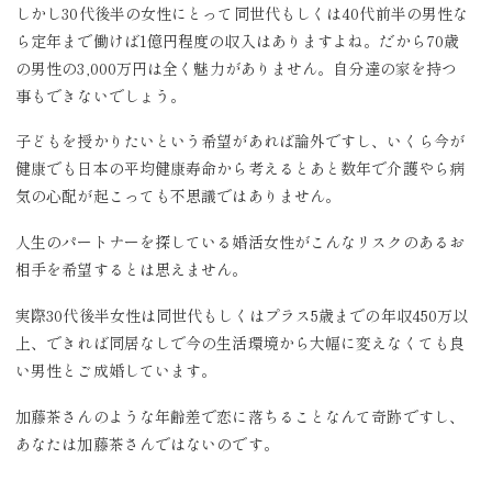
しかし30代後半の女性にとって同世代もしくは40代前半の男性な
ら定年まで働けば1億円程度の収入はありますよね。だから70歳
の男性の3,000万円は全く魅力がありません。自分達の家を持つ
事もできないでしょう。
子どもを授かりたいという希望があれば論外ですし、いくら今が
健康でも日本の平均健康寿命から考えるとあと数年で介護やら病
気の心配が起こっても不思議ではありません。
人生のパートナーを探している婚活女性がこんなリスクのあるお
相手を希望するとは思えません。
実際30代後半女性は同世代もしくはプラス5歳までの年収450万以
上、できれば同居なしで今の生活環境から大幅に変えなくても良
い男性とご成婚しています。
加藤茶さんのような年齢差で恋に落ちることなんて奇跡ですし、
あなたは加藤茶さんではないのです。