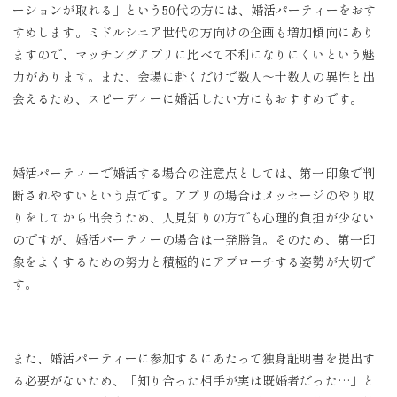
ーションが取れる」という50代の方には、婚活パーティーをおす
すめします。ミドルシニア世代の方向けの企画も増加傾向にあり
ますので、マッチングアプリに比べて不利になりにくいという魅
力があります。また、会場に赴くだけで数人～十数人の異性と出
会えるため、スピーディーに婚活したい方にもおすすめです。
婚活パーティーで婚活する場合の注意点としては、第一印象で判
断されやすいという点です。アプリの場合はメッセージのやり取
りをしてから出会うため、人見知りの方でも心理的負担が少ない
のですが、婚活パーティーの場合は一発勝負。そのため、第一印
象をよくするための努力と積極的にアプローチする姿勢が大切で
す。
また、婚活パーティーに参加するにあたって独身証明書を提出す
る必要がないため、「知り合った相手が実は既婚者だった…」と