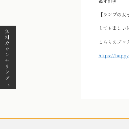
毎年恒例
【ランプの女
とても楽しい
無料カウンセリング
こちらのブロ
https://happ