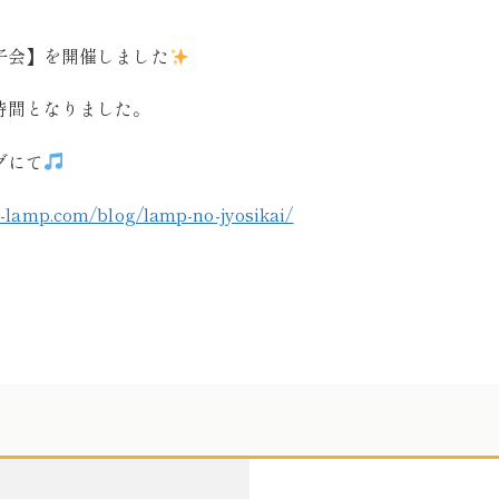
子会】を開催しました
時間となりました。
グにて
y-lamp.com/blog/lamp-no-jyosikai/