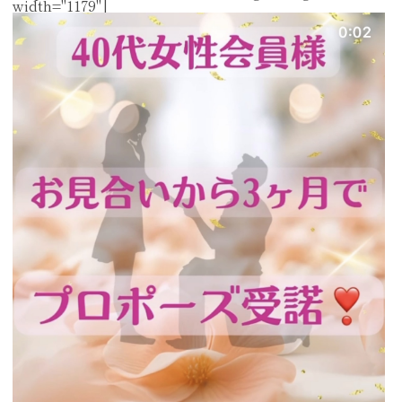
width="1179"]