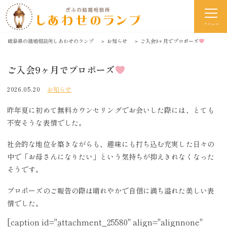
メニュー
岐阜県の結婚相談所しあわせのランプ
＞
お知らせ
＞
ご入会9ヶ月でプロポーズ
ご入会9ヶ月でプロポーズ
2026.05.20
お知らせ
昨年夏に初めて無料カウンセリングでお会いした際には、とても
不安そうな表情でした。
社会的な地位を築きながらも、趣味にも打ち込む充実した日々の
中で「お母さんになりたい」という気持ちが抑えきれなくなった
そうです。
プロポーズのご報告の際は晴れやかで自信に満ち溢れた美しい表
情でした。
[caption id="attachment_25580" align="alignnone"